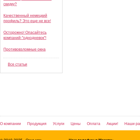
скидку?
Качественный немецкий
профиль? Это еще не все!
Осторожно! Опасайтесь
компаний-"однодневок"!
Противовзломные окна
Все статьи
О компании
Продукция
Услуги
Цены
Оплата
Акции!
Наши р
© 2019-2025 «Окна мск»