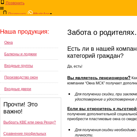
Позвонить
Позвонить
WhatsApp
Окна
калькулятор
Заявка на расчет
Оплата
Наша продукция:
Забота о родителя
Продление гарантии!
Поле
Порекомендуйте нашу компанию и
При зак
Окна
Балконы
получите продление гарантии!
Есть ли в нашей компан
Балконы и лоджии
категорий граждан?
Входные группы
Входные группы
Да, есть!
Производство окон
Вы являетесь пенсионером?
Каж
О компании
компании “Окна МСК” получает дополни
Входные двери
Для получении скидки, при заклю
удостоверение и удостоверение 
Продукция
Прочти! Это
Если вы относитесь к льготной
важно!
получение дополнительной социальной
приобрести пластиковые окна со скидк
Цены
Выбрать КВЕ или окна Рехау?
Для получения скидки необходимо
Сравнение профильных
личности.