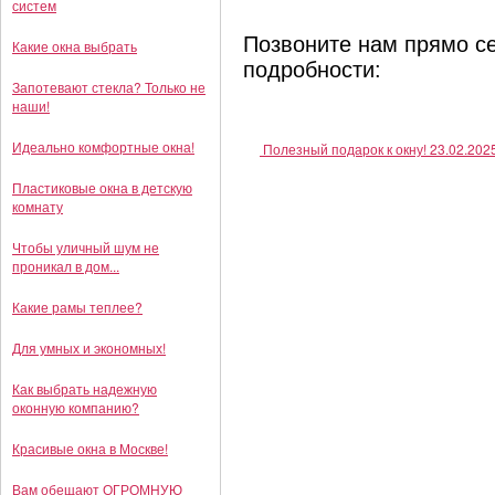
систем
Услуги
Позвоните нам прямо се
Какие окна выбрать
подробности:
Акции
Запотевают стекла? Только не
наши!
Наши работы
Идеально комфортные окна!
Полезный подарок к окну!
23.02.202
Пластиковые окна в детскую
комнату
Отзывы
Чтобы уличный шум не
проникал в дом...
Контакты
Какие рамы теплее?
Для умных и экономных!
Как выбрать надежную
оконную компанию?
Красивые окна в Москве!
Вам обещают ОГРОМНУЮ