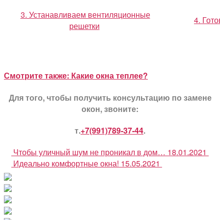
3. Устанавливаем вентиляционные
4. Гото
решетки
Смотрите также: Какие окна теплее?
Для того, чтобы получить консультацию по замене
окон, звоните:
т.
+7(991)789-37-44
.
Чтобы уличный шум не проникал в дом…
18.01.2021
Идеально комфортные окна!
15.05.2021